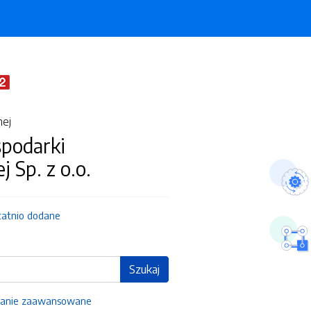
nej
spodarki
 Sp. z o.o.
tatnio dodane
Szukaj
anie zaawansowane