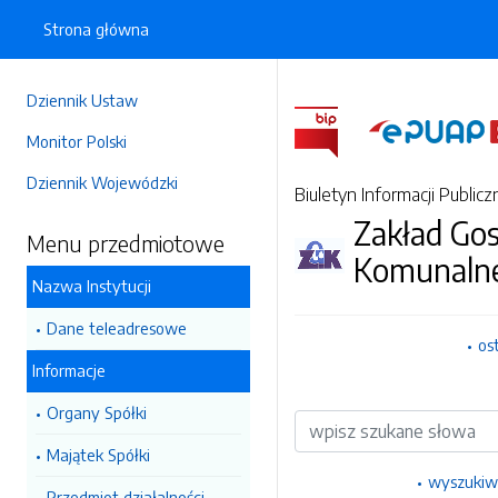
Strona główna
Dziennik Ustaw
Monitor Polski
Dziennik Wojewódzki
Biuletyn Informacji Publicz
Zakład Go
Menu przedmiotowe
Komunalnej
Nazwa Instytucji
Dane teleadresowe
os
Informacje
Organy Spółki
Wyszukiwarka
Majątek Spółki
wyszukiw
Przedmiot działalności