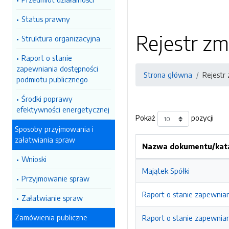
Status prawny
Rejestr zm
Struktura organizacyjna
Raport o stanie
zapewniania dostępności
Strona główna
Rejestr
podmiotu publicznego
Środki poprawy
efektywności energetycznej
Pokaż
pozycji
Sposoby przyjmowania i
załatwiania spraw
Nazwa dokumentu/kata
Wnioski
Majątek Spółki
Przyjmowanie spraw
Raport o stanie zapewnian
Załatwianie spraw
Zamówienia publiczne
Raport o stanie zapewnian