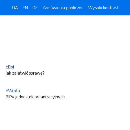
UA
EN
DE
Zamówienia publiczne
Wysoki kontrast
eBoi
Jak załatwić sprawę?
eWrota
BIPy jednostek organizacyjnych.